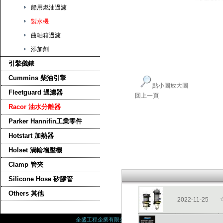
船用燃油過濾
製水機
曲軸箱過濾
添加劑
引擎儀錶
Cummins 柴油引擎
點小圖放大圖
Fleetguard 過濾器
回上一頁
Racor 油水分離器
Parker Hannifin工業零件
Hotstart 加熱器
Holset 渦輪增壓機
Clamp 管夾
Silicone Hose 矽膠管
Others 其他
2022-11-25
全盛工程企業有限公司
高雄市前鎮區新福路7號 電話 : 07-8132200 /