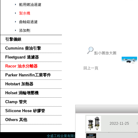
船用燃油過濾
製水機
曲軸箱過濾
添加劑
引擎儀錶
Cummins 柴油引擎
點小圖放大圖
Fleetguard 過濾器
Racor 油水分離器
回上一頁
Parker Hannifin工業零件
Hotstart 加熱器
Holset 渦輪增壓機
Clamp 管夾
Silicone Hose 矽膠管
Others 其他
2022-11-25
全盛工程企業有限公司
高雄市前鎮區新福路7號 電話 : 07-8132200 /